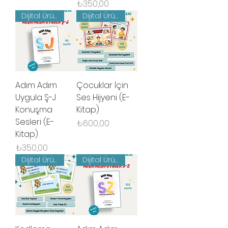
Fiyat
₺350,00
Dijital Ürün
Dijital Ürün
Adım Adım
Çocuklar İçin
Uygula Ş-J
Ses Hijyeni (E-
Konuşma
Kitap)
Sesleri (E-
Fiyat
₺600,00
Kitap)
Fiyat
₺350,00
Dijital Ürün
Dijital Ürün