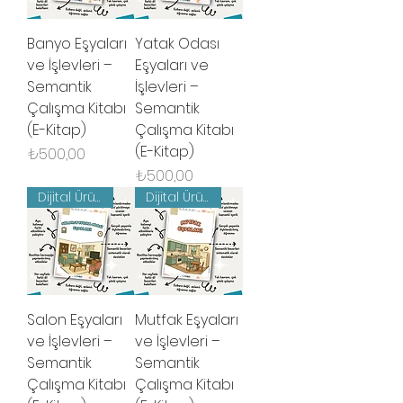
Banyo Eşyaları
Yatak Odası
ve İşlevleri –
Eşyaları ve
Semantik
İşlevleri –
Çalışma Kitabı
Semantik
(E-Kitap)
Çalışma Kitabı
(E-Kitap)
Fiyat
₺500,00
Fiyat
₺500,00
Dijital Ürün
Dijital Ürün
Salon Eşyaları
Mutfak Eşyaları
ve İşlevleri –
ve İşlevleri –
Semantik
Semantik
Çalışma Kitabı
Çalışma Kitabı