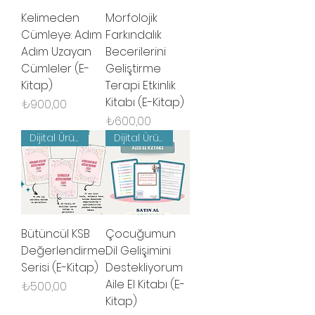
Kelimeden
Morfolojik
Cümleye: Adım
Farkındalık
Adım Uzayan
Becerilerini
Cümleler (E-
Geliştirme
Kitap)
Terapi Etkinlik
Kitabı (E-Kitap)
Fiyat
₺900,00
Fiyat
₺600,00
Dijital Ürün
Dijital Ürün
Bütüncül KSB
Çocuğumun
Değerlendirme
Dil Gelişimini
Serisi (E-Kitap)
Destekliyorum
Aile El Kitabı (E-
Fiyat
₺500,00
Kitap)