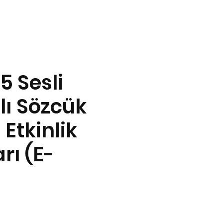
5 Sesli
ı Sözcük
i Etkinlik
rı (E-