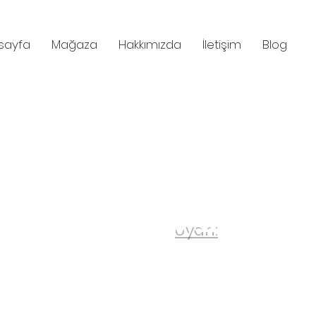
sayfa
Mağaza
Hakkımızda
İletişim
Blog
Uyarı:
Lütfen sipar
ap değildir, mail
adresinizi gir
en PDF formatında
Faturanızın tara
ateryaldir.
istiyorsanız lütfen
not ekleme kıs