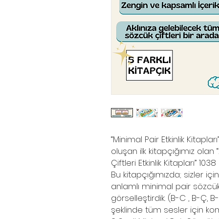
“Minimal Pair Etkinlik Kitapla
oluşan ilk kitapçığımız olan
Çiftleri Etkinlik Kitapları” 1
Bu kitapçığımızda; sizler iç
anlamlı minimal pair sözcük
görselleştirdik. (B-C , B-Ç, 
şeklinde tüm sesler için k