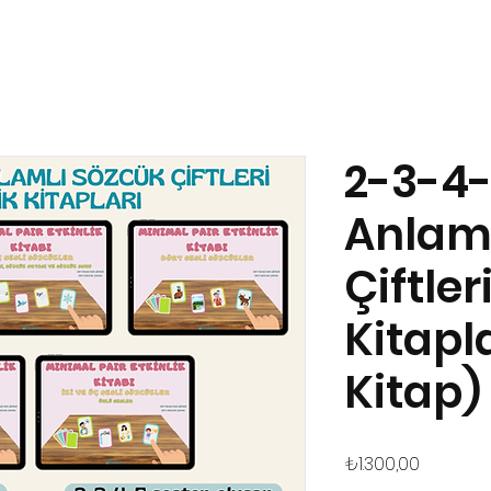
2-3-4-
Anlaml
Çiftler
Kitapla
Kitap)
Fiyat
₺1.300,00