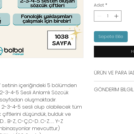
Adet
*
Sepete Ekle
H
ÜRÜN VE PARA İAD
İade politikası
rı” setinin içeriğindeki 5 bölümden
GÖNDERİM BİLGİL
Ürünlerimizin teslim
 “2-3-4-5 Sesli Anlamlı Sözcük
bilgisini girmiş ol
038 sayfadan oluşmaktadır.
Bu ürün dijital bir
yapılmaktadır. Bu 
in 2-3-4-5 sesli olup olabilecek tüm
işlemi gerçekleştik
mail adresine ile
 çiftlerini düşündük, bulduk ve
adresine gönderile
ardından ürünlerimi
B-D…. B-Z, C-Ç,C-D…C-Z……. Y-Z
iptal ve değişimi y
Dijital ürün politikas
ombinasyonlar mevcuttur.)
tarafından satın a
BolBol Materyal olar