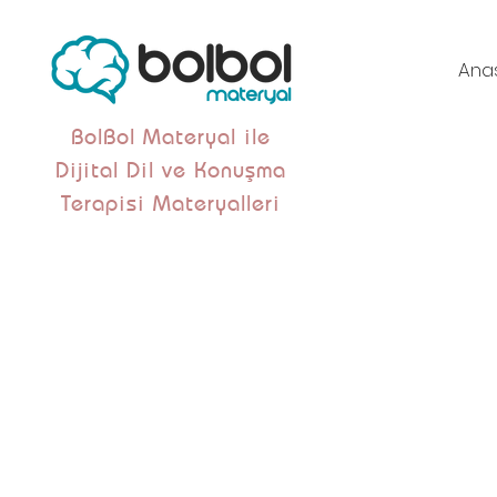
Ana
BolBol Materyal ile
Dijital Dil ve Konuşma
Terapisi Materyalleri
Bu ürün basılı kit
adresinize iletil
dijital
bir m