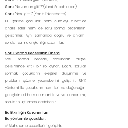
Soru:
 "Ne zaman gitti?" (Yanıt: Sabah erken)
Soru
: "Nasıl gitti?" (Yanıt: Erken saatte)
Bu şekilde çocuklar hem cümleyi dikkatlice 
analiz eder hem de soru sorma becerilerini 
geliştirirler. Aynı zamanda doğru ve anlamlı 
sorular sorma alışkanlığı kazanırlar.
Soru Sorma Becerisinin Önemi
Soru sorma becerisi, çocukların bilişsel 
gelişiminde kritik bir rol oynar. Doğru sorular 
sormak, çocukların eleştirel düşünme ve 
problem çözme yeteneklerini geliştirir. 5N1K 
yöntemi ile çocukların hem kelime dağarcığını 
genişletmesi hem de mantıklı ve yapılandırılmış 
sorular oluşturması desteklenir.
Bu Etkinliğin Kazanımları
Bu yöntemle çocuklar:
✅ Muhakeme becerilerini geliştirir.