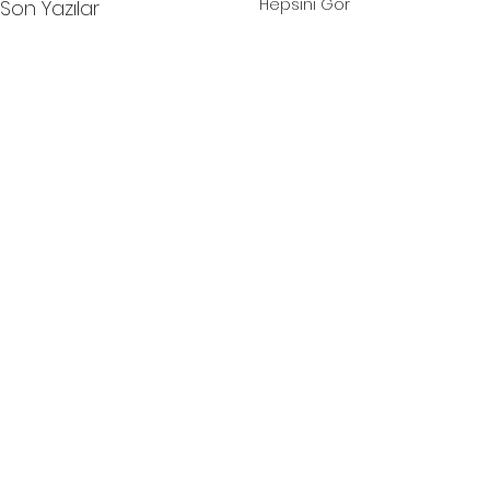
Hepsini Gör
Son Yazılar
Yorumlar
0.0 / 5 (0)