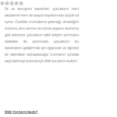
5 üzerinden NaN yıldız
Dil ve konuşma becerileri, çocukların hem 
akademik hem de sosyal hayatlarında büyük rol 
oynar. Özellikle muhakeme yeteneği, dinlediğini 
anlama, soru sorma ve cümle yapısını kavrama 
gibi beceriler, çocukların etkili iletişim kurmasını 
destekler. Bu yazımızda, çocukların bu 
becerilerini geliştirmek için eğlenceli ve öğretici 
bir etkinlikten bahsedeceğiz: Cümlenin içindeki 
seçili kelimeyi bulmak için 5N1K sorularını kullan!
5N1K Yöntemi Nedir?