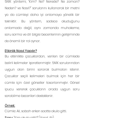
5N1K yöntemi, "Kim? Ne? Nerede? Ne zaman? 
Neden? ve Nasıl?" sorularını kullanarak bir metni 
ya da cümleyi daha iyi anlamaya yönelik bir 
tekniktir. Bu yöntem, sadece okuduğunu 
anlamada değil, aynı zamanda muhakeme, 
soru sorma ve dil bilgisi becerilerinin gelişiminde 
de önemli bir rol oynar.
Etkinlik Nasıl Yapılır?
Bu etkinlikte çocuklardan, verilen bir cümlede 
belirli kelimeler işaretlenmiştir. 5N1K sorularından 
uygun olan birini sorarak bulmaları istenir. 
Çocuklar seçili kelimeleri bulmak için her bir 
cümle için özel görseller tasarlanmıştır. Görsel 
ipucu vererek çocukların orada uygun soru 
sorabilme becerileri desteklenir.
Örnek:
Cümle: Ali, sabah erken saatte okula gitti.
Soru: 
"Kim okula gitti?" (Yanıt: Ali)