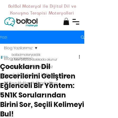
BolBol Materyal ile Dijital Dil ve
Konuşma Terapisi Materyalleri
Yazı
Blog Yazılarımız
bolbolmateryaldilk
Blog Yazılarımız
3 Mar 2025
2 dakikada okunur
Çocukların Dil
Afazi Hakkındaki Yazılarımız
Becerilerini Geliştiren
Fonolojik Farkındalık Hakkında Blog
Dil Bozuklukları Hakkında Blog
Eğlenceli Bir Yöntem:
5N1K Sorularından
Birini Sor, Seçili Kelimeyi
Bul!