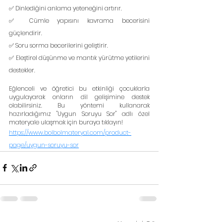
✅ Dinlediğini anlama yeteneğini artırır.
✅ Cümle yapısını kavrama becerisini 
güçlendirir.
✅ Soru sorma becerilerini geliştirir.
✅ Eleştirel düşünme ve mantık yürütme yetilerini 
destekler.
Eğlenceli ve öğretici bu etkinliği çocuklarla 
uygulayarak onların dil gelişimine destek 
olabilirsiniz. Bu yöntemi kullanarak 
hazırladığımız "Uygun Soruyu Sor" adlı özel 
materyale ulaşmak için buraya tıklayın!
https://www.bolbolmateryal.com/product-
page/uygun-soruyu-sor