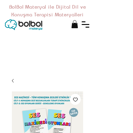
BolBol Materyal ile Dijital Dil ve
Konuşma Terapisi Materyalleri
Bu ürün basılı kitap değildir,
mail adresinize iletilen PDF
formatında
dijital
bir
materyaldir.