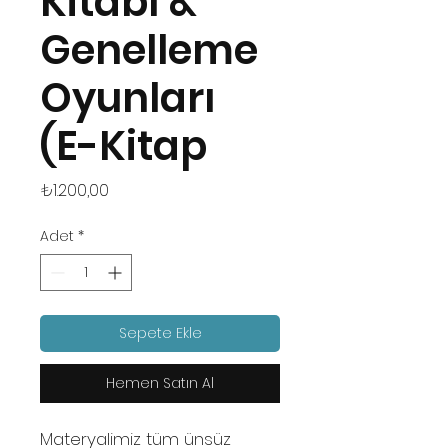
Kitabı &
Genelleme
Oyunları
(E-Kitap
Fiyat
₺1.200,00
Adet
*
Sepete Ekle
Hemen Satın Al
Materyalimiz tüm ünsüz