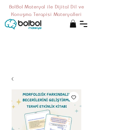
BolBol Materyal ile Dijital Dil ve
Konuşma Terapisi Materyalleri
Bu ürün basılı kitap değildir,
mail adresinize iletilen PDF
formatında
dijital
bir
materyaldir.