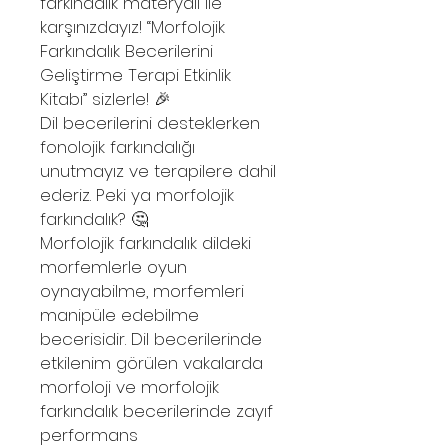
farkındalık materyali ile
karşınızdayız! “Morfolojik
Farkındalık Becerilerini
Geliştirme Terapi Etkinlik
Kitabı” sizlerle! 🎉
Dil becerilerini desteklerken
fonolojik farkındalığı
unutmayız ve terapilere dahil
ederiz. Peki ya morfolojik
farkındalık? 🤔
Morfolojik farkındalık dildeki
morfemlerle oyun
oynayabilme, morfemleri
manipüle edebilme
becerisidir. Dil becerilerinde
etkilenim görülen vakalarda
morfoloji ve morfolojik
farkındalık becerilerinde zayıf
performans