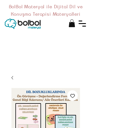
BolBol Materyal ile Dijital Dil ve
Konuşma Terapisi Materyalleri
Bu ürün basılı kitap değildir,
mail adresinize iletilen PDF
formatında
dijital
bir
materyaldir.