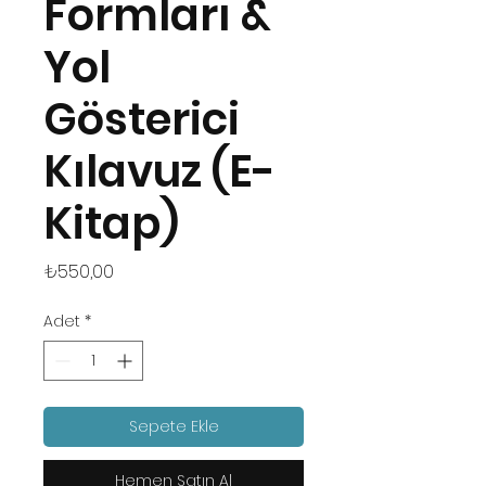
Formları &
Yol
Gösterici
Kılavuz (E-
Kitap)
Fiyat
₺550,00
Adet
*
Sepete Ekle
Hemen Satın Al